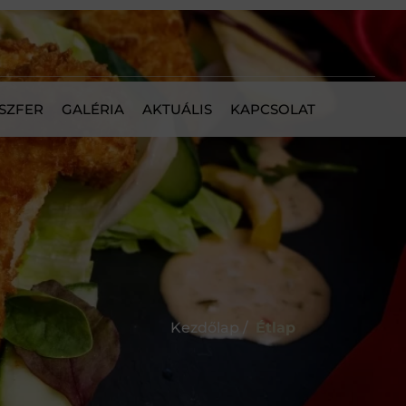
SZFER
GALÉRIA
AKTUÁLIS
KAPCSOLAT
Kezdőlap /
Étlap