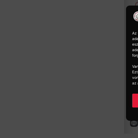
Az 
ada
esz
ada
for
Van
Ezt
von
az 