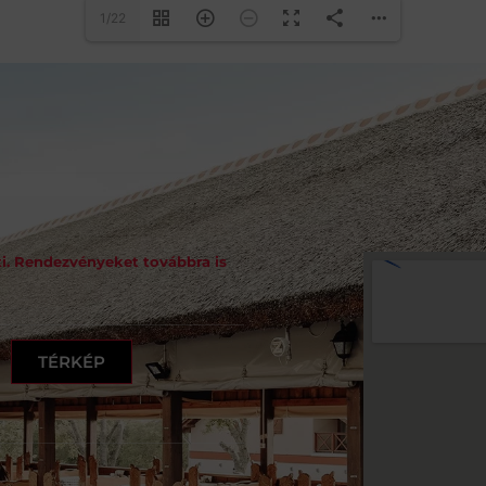
1/22
i. Rendezvényeket továbbra is
TÉRKÉP