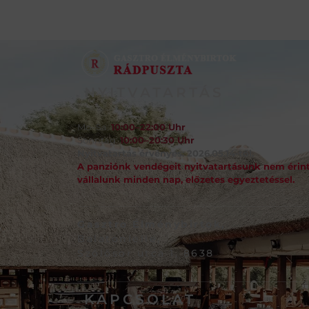
NYITVATARTÁS
Mo–Sa:
10:00–22:00 Uhr
Sonntag:
10:00–20:30 Uhr
Nyitvatartás érvényes: 2026.05.14-től.
A panziónk vendégeit nyitvatartásunk nem érint
vállalunk minden nap, előzetes egyeztetéssel.
Gasztro Élménybirtok,
Balatonlelle,
Szőlősor utca 1, 8638
KAPCSOLAT