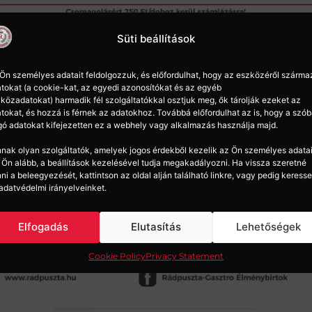
Süti beállítások
Ön személyes adatait feldolgozzuk, és előfordulhat, hogy az eszközéről szárma
tokat (a cookie-kat, az egyedi azonosítókat és az egyéb
közadatokat) harmadik fél szolgáltatókkal osztjuk meg, ők tárolják ezeket az
tokat, és hozzá is férnek az adatokhoz. Továbbá előfordulhat az is, hogy a szó
gó adatokat kifejezetten ez a webhely vagy alkalmazás használja majd.
nak olyan szolgáltatók, amelyek jogos érdekből kezelik az Ön személyes adatai
 Ön alább, a beállítások kezelésével tudja megakadályozni. Ha vissza szeretné
ni a beleegyezését, kattintson az oldal alján található linkre, vagy pedig keresse
adatvédelmi irányelveinket.
Elfogadás
Elutasítás
Lehetőségek
Cookie Policy
Privacy Statement