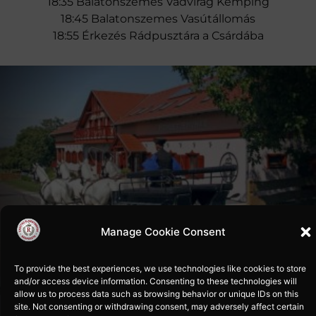
18:35 Balatonszemes Vadvirág Kemping
18:45 Balatonszemes Vasútállomás
Kutschenfahrt
18:55 Érkezés Rádpusztára a Csárdába
Bei uns besteht die Möglichkeit vom
Planwagen oder der Kutsche aus die
wunderschöne Umgebung zu erkunden.
Planwagen (6 – 8 Pers.)
Für Erwachsene (12 -14 Pers.)
Für Kinder(16 – 18 Pers.)
Kutsche: für max. 4 Personen
Manage Cookie Consent
To provide the best experiences, we use technologies like cookies to store
and/or access device information. Consenting to these technologies will
allow us to process data such as browsing behavior or unique IDs on this
site. Not consenting or withdrawing consent, may adversely affect certain