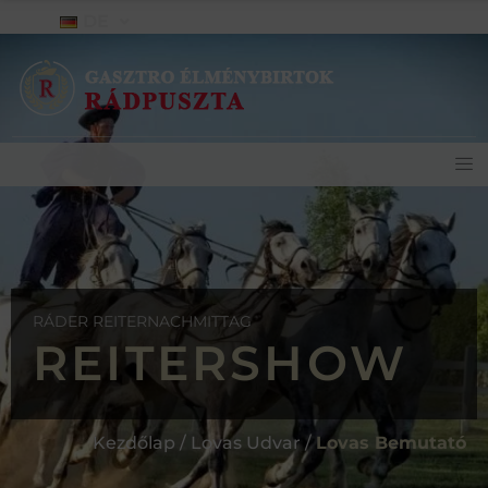
DE
RÁDER REITERNACHMITTAG
REITERSHOW
Kezdőlap / Lovas Udvar /
Lovas Bemutató