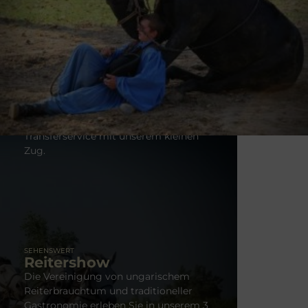
ungarische Reittradition interessieren,
empfehlen wir ihnen auf jeden Fall,
unsere spektakuläre Reitershow zu
besuchen. Während der 45-minütigen
Vorführung erinnern die Csikós
(Hirten) an die Tierhaltung ihrer
Vorfahren und die enge Beziehung
zwischen Mensch und Pferd. Wir
anbieten unseren Gästen einen
Transferservice mit unserem kleinen
Zug.
SEHENSWERT
Reitershow
Die Vereinigung von ungarischem
Reiterbrauchtum und traditioneller
Gastronomie erleben Sie in unserem 3