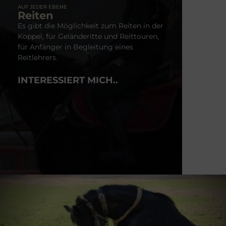
AUF JEDER EBENE
Reiten
Es gibt die Möglichkeit zum Reiten in der
Koppel, für Geländeritte und Reittouren,
für Anfänger in Begleitung eines
Reitlehrers.
Reiten
INTERESSIERT MICH..
Reiternachmittag jeden Montag- und
Donnerstagnachmittag von Juli bis
Ende August! (Eine telefonische
Anmeldung ist erforderlich. Die
Kombination aus ungarischem
Reiterbrauchtum und traditioneller
Gastronomie ist der 3-stündige „Ráder
Reiternachmittag“, bei dem unsere
Reiterhirten neben den überlieferten
ungarischen Bräuchen auch einige
Geschicklichkeitsspiele präsentieren,
die mit den Traditionen der
Vergangenheit zusammenhängen.
Denjenigen, die sich für die berühmte