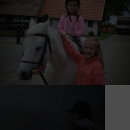
Auf dem Rádpusztaer Anwensen gibt die
Möglichkeit zum Reiten in der Koppel,
für Geländeritte und auch Reittouren,
wobei Anfängern von erfahrenen
Reitlehrern Unterricht erteilt wird. Den
Kleinen empfehen wir das Ponyreiten
mit Begleitung.