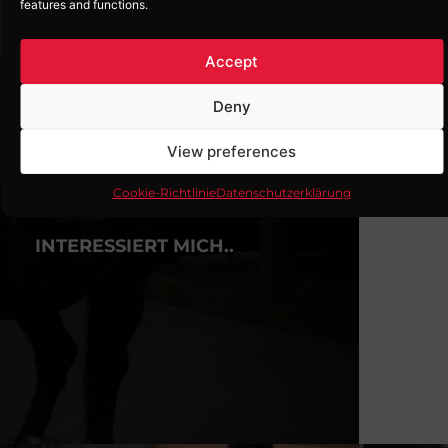
features and functions.
Accept
Deny
SEHENSWÜRDIGKEITEN
Kutschenfahrt
View preferences
Bei uns besteht die Möglichkeit vom
Planwagen oder der Kutsche aus die
Cookie-Richtlinie
Datenschutzerklärung
wunderschöne Umgebung zu erkunden.
INTERESSIERT MICH..
Reiten